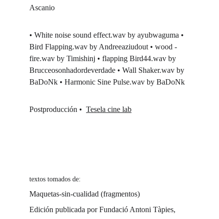
Ascanio
• White noise sound effect.wav by ayubwaguma • 
Bird Flapping.wav by Andreeaziudout • wood - 
fire.wav by Timishinj • flapping Bird44.wav by 
Brucceosonhadordeverdade • Wall Shaker.wav by 
BaDoNk • Harmonic Sine Pulse.wav by BaDoNk
Postproducción •  
Tesela cine lab
textos tomados de:
Maquetas-sin-cualidad (fragmentos)
Edición publicada por Fundació Antoni Tàpies,